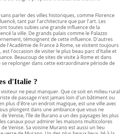
, sans parler des villes historiques, comme Florence
uencé, tant par l'architecture que par l'art. Les
, ont toutes subies une grande influence de la
encé la ville. De grands palais comme le Palazzo
vernement, témoignent de cette influence. D'autres
 de l'Académie de France à Rome, se visitent toujours
est l'occasion de visiter le plus beau parc d'Italie et
ssance. Beaucoup de sites de visite à Rome et dans
é de se replonger dans cette extraordinaire période de
s d'Italie ?
 visiteur ne peut manquer. Que ce soit en milieu rural
uriste de passage n'est jamais loin d'un bâtiment ou
n plus d'être un endroit magique, est une ville avec
s vous plongent dans une ambiance que vous ne
 de Venise, l'île de Burano a un des paysages les plus
r les canaux pour admirer les maisons multicolores
ge de Venise. Sa voisine Murano est aussi un lieu
verre de Murano. Un des plus beaux lieux, lié à la