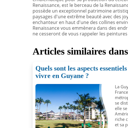
Renaissance, est le berceau de la Renaissanc
possède un exceptionnel patrimoine artistiq
paysages d'une extrême beauté avec des joy
enchanteur en haut d'une des collines environn
Renaissance vous emmènera dans des endroi
ne cesseront de vous rappeler les peintures de
Articles similaires dan
Quels sont les aspects essentiel
vivre en Guyane ?
La Guy
France,
métrop
se dis
elle s
Amériq
riche 
et sa p