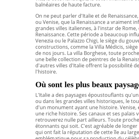
balnéaires de haute facture.
On ne peut parler d'Italie et de Renaissance
ou Venise, que la Renaissance a vraiment infl
grandes villes italiennes, à l'instar de Rome
Renaissance. Cette période a beaucoup influ
Venezia ou le Palazzo Chigi, le siège du gou
constructions, comme la Villa Médicis, siège
de nos jours. La villa Borghese, toute proche, 
une belle collection de peintres de la Renai
d'autres villes d'Italie offrent la possibilit
l'histoire.
Où sont les plus beaux paysage
L'Italie a des paysages époustouflants qu'un
ou dans les grandes villes historiques, le to
d'un monument ayant une histoire. Venise, e
une riche histoire. Ses canaux et ses palai
retrouverez nulle part ailleurs. Toute proche
étonnants qui soit. C'est agréable de longe
qui ont fait la réputation de cette île au lar
emblématique pour sa production du célèbre 