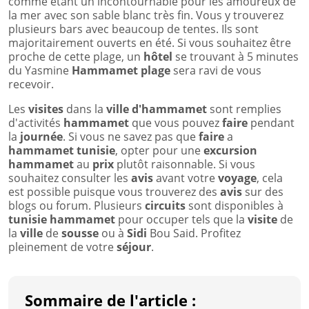
comme étant un incontournable pour les amoureux de
la mer avec son sable blanc très fin. Vous y trouverez
plusieurs bars avec beaucoup de tentes. Ils sont
majoritairement ouverts en été. Si vous souhaitez être
proche de cette plage, un
hôtel
se trouvant à 5 minutes
du Yasmine
Hammamet plage
sera ravi de vous
recevoir.
Les
visites
dans la
ville d'hammamet
sont remplies
d'activités
hammamet
que vous pouvez
faire
pendant
la
journée
. Si vous ne savez pas que
faire
a
hammamet tunisie
, opter pour une
excursion
hammamet
au
prix
plutôt raisonnable. Si vous
souhaitez consulter les
avis
avant votre
voyage
, cela
est possible puisque vous trouverez des
avis
sur des
blogs ou forum. Plusieurs
circuits
sont disponibles à
tunisie hammamet
pour occuper tels que la
visite
de
la
ville
de
sousse
ou à
Sidi
Bou Said. Profitez
pleinement de votre
séjour
.
Sommaire de l'article :