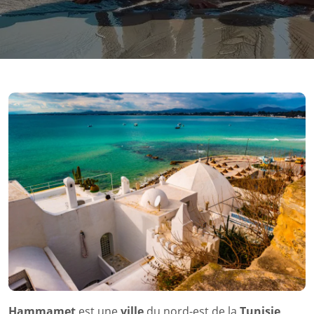
Hammamet
est une
ville
du nord-est de la
Tunisie