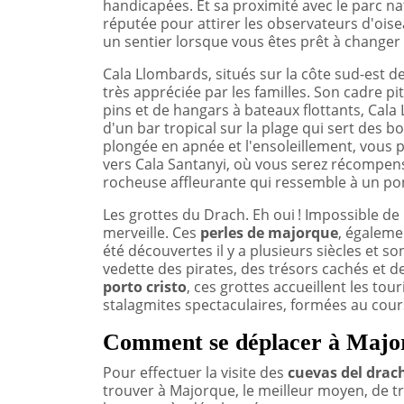
handicapées. Et sa proximité avec le parc na
réputée pour attirer les observateurs d'oise
un sentier lorsque vous êtes prêt à changer
Cala Llombards, situés sur la côte sud-est d
très appréciée par les familles. Son cadre p
pins et de hangars à bateaux flottants, Cala 
d'un bar tropical sur la plage qui sert des b
plongée en apnée et l'ensoleillement, vous
vers Cala Santanyi, où vous serez récompens
rocheuse affleurante qui ressemble à un po
Les grottes du Drach. Eh oui ! Impossible de
merveille. Ces
perles de majorque
, égaleme
été découvertes il y a plusieurs siècles et 
vedette des pirates, des trésors cachés et d
porto cristo
, ces grottes accueillent les tou
stalagmites spectaculaires, formées au cour
Comment se déplacer à Majo
Pour effectuer la visite des
cuevas del drac
trouver à Majorque, le meilleur moyen, de tra