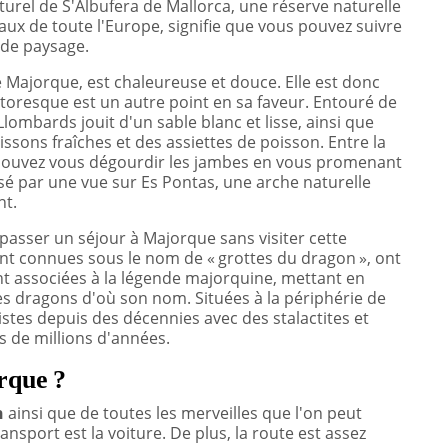
turel de S'Albufera de Mallorca, une réserve naturelle
aux de toute l'Europe, signifie que vous pouvez suivre
 de paysage.
e Majorque, est chaleureuse et douce. Elle est donc
ittoresque est un autre point en sa faveur. Entouré de
Llombards jouit d'un sable blanc et lisse, ainsi que
oissons fraîches et des assiettes de poisson. Entre la
 pouvez vous dégourdir les jambes en vous promenant
é par une vue sur Es Pontas, une arche naturelle
nt.
 passer un séjour à Majorque sans visiter cette
nt connues sous le nom de « grottes du dragon », ont
sont associées à la légende majorquine, mettant en
es dragons d'où son nom. Situées à la périphérie de
ristes depuis des décennies avec des stalactites et
s de millions d'années.
rque ?
h
ainsi que de toutes les merveilles que l'on peut
nsport est la voiture. De plus, la route est assez