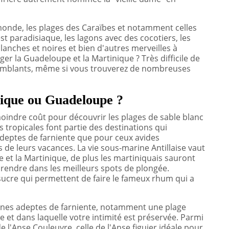
monde, les plages des Caraïbes et notamment celles
st paradisiaque, les lagons avec des cocotiers, les
blanches et noires et bien d'autres merveilles à
r la Guadeloupe et la Martinique ? Très difficile de
ssemblants, même si vous trouverez de nombreuses
nique ou Guadeloupe ?
indre coût pour découvrir les plages de sable blanc
es tropicales font partie des destinations qui
adeptes de farniente que pour ceux avides
 de leurs vacances. La vie sous-marine Antillaise vaut
pe et la Martinique, de plus les martiniquais sauront
 rendre dans les meilleurs spots de plongée.
sucre qui permettent de faire le fameux rhum qui a
onnes adeptes de farniente, notamment une plage
 et dans laquelle votre intimité est préservée. Parmi
 l'Anse Couleuvre, celle de l'Anse figuier idéale pour