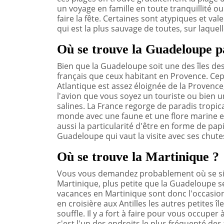
un voyage en famille en toute tranquillité 
faire la fête. Certaines sont atypiques et va
qui est la plus sauvage de toutes, sur laquel
Où se trouve la Guadeloupe p
Bien que la Guadeloupe soit une des îles de
français que ceux habitant en Provence. Cepe
Atlantique est assez éloignée de la Provenc
l'avion que vous soyez un touriste ou bien u
salines. La France regorge de paradis tropi
monde avec une faune et une flore marine et
aussi la particularité d'être en forme de pap
Guadeloupe qui vaut la visite avec ses chute
Où se trouve la Martinique ?
Vous vous demandez probablement où se situe
Martinique, plus petite que la Guadeloupe se
vacances en Martinique sont donc l'occasion 
en croisière aux Antilles les autres petites î
souffle. Il y a fort à faire pour vous occuper 
c'est l'un des endroits le plus fréquenté des