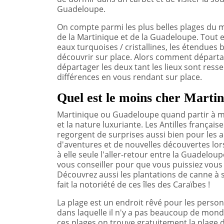
Guadeloupe.
On compte parmi les plus belles plages du 
de la Martinique et de la Guadeloupe. Tout e
eaux turquoises / cristallines, les étendues 
découvrir sur place. Alors comment départage
départager les deux tant les lieux sont re
différences en vous rendant sur place.
Quel est le moins cher Marti
Martinique ou Guadeloupe quand partir à mo
et la nature luxuriante. Les Antilles français
regorgent de surprises aussi bien pour les 
d'aventures et de nouvelles découvertes lors
à elle seule l'aller-retour entre la Guadelou
vous conseiller pour que vous puissiez vous
Découvrez aussi les plantations de canne à 
fait la notoriété de ces îles des Caraïbes !
La plage est un endroit rêvé pour les pers
dans laquelle il n'y a pas beaucoup de monde
ces plages on trouve gratuitement la plage de