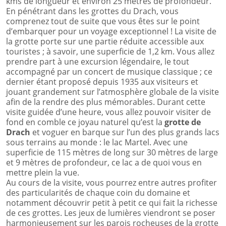
kms de longueur et environ 25 mètres de profondeur.
En pénétrant dans les grottes du Drach, vous
comprenez tout de suite que vous êtes sur le point
d’embarquer pour un voyage exceptionnel ! La visite de
la grotte porte sur une partie réduite accessible aux
touristes ; à savoir, une superficie de 1,2 km. Vous allez
prendre part à une excursion légendaire, le tout
accompagné par un concert de musique classique ; ce
dernier étant proposé depuis 1935 aux visiteurs et
jouant grandement sur l’atmosphère globale de la visite
afin de la rendre des plus mémorables. Durant cette
visite guidée d’une heure, vous allez pouvoir visiter de
fond en comble ce joyau naturel qu’est la
grotte de
Drach
et voguer en barque sur l’un des plus grands lacs
sous terrains au monde : le lac Martel. Avec une
superficie de 115 mètres de long sur 30 mètres de large
et 9 mètres de profondeur, ce lac a de quoi vous en
mettre plein la vue.
Au cours de la visite, vous pourrez entre autres profiter
des particularités de chaque coin du domaine et
notamment découvrir petit à petit ce qui fait la richesse
de ces grottes. Les jeux de lumières viendront se poser
harmonieusement sur les parois rocheuses de la grotte