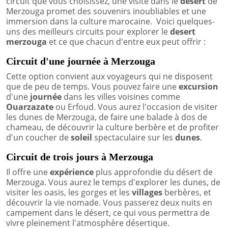
circuit que vous choisissez, une visite dans le
désert
de
Merzouga promet des souvenirs inoubliables et une
immersion dans la culture marocaine. Voici quelques-
uns des meilleurs circuits pour explorer le
desert
merzouga
et ce que chacun d'entre eux peut offrir :
Circuit d'une journée à Merzouga
Cette option convient aux voyageurs qui ne disposent
que de peu de temps. Vous pouvez faire une
excursion
d'une
journée
dans les villes voisines comme
Ouarzazate
ou Erfoud. Vous aurez l'occasion de visiter
les dunes de Merzouga, de faire une balade à dos de
chameau, de découvrir la culture berbère et de profiter
d'un coucher de
soleil
spectaculaire sur les
dunes
.
Circuit de trois jours à Merzouga
Il offre une
expérience
plus approfondie du désert de
Merzouga. Vous aurez le temps d'explorer les dunes, de
visiter les oasis, les gorges et les
villages
berbères, et
découvrir la vie nomade. Vous passerez deux nuits en
campement dans le désert, ce qui vous permettra de
vivre pleinement l'atmosphère désertique.