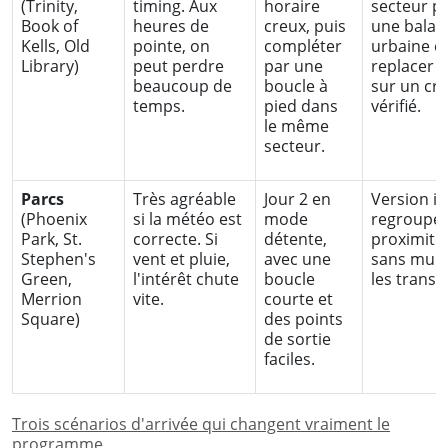
(Trinity,
timing. Aux
horaire
secteur p
Book of
heures de
creux, puis
une balad
Kells, Old
pointe, on
compléter
urbaine e
Library)
peut perdre
par une
replacer T
beaucoup de
boucle à
sur un cr
temps.
pied dans
vérifié.
le même
secteur.
Parcs
Très agréable
Jour 2 en
Version i
(Phoenix
si la météo est
mode
regroupée
Park, St.
correcte. Si
détente,
proximité,
Stephen's
vent et pluie,
avec une
sans multi
Green,
l'intérêt chute
boucle
les transp
Merrion
vite.
courte et
Square)
des points
de sortie
faciles.
Trois scénarios d'arrivée qui changent vraiment le
programme