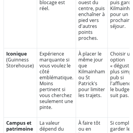
blocage est
ouest du
puis gard
réel.
centre, puis
Kilmainh
enchaîner à
pour un
pied vers
prochain
d'autres
séjour.
points
proches.
Iconique
Expérience
À placer le
Choisir u
(Guinness
marquante si
même jour
option
Storehouse)
vous voulez le
que
« dégustat
côté
Kilmainham
plus simp
emblématique.
ou St
pub si
Moins
Patrick's
l'affluenc
pertinent si
pour limiter
le budget
vous cherchez
les trajets.
suit pas.
seulement une
pinte.
Campus et
La valeur
À faire tôt
Si complet
patrimoine
dépend du
ou en
garder le