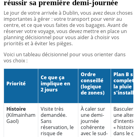
réussir sa première demi-journée
Le jour de votre arrivée à Dublin, vous avez deux choses
importantes à gérer : votre transport pour venir au
centre, et ce que vous faites de vos bagages. Avant de
réserver votre voyage, vous devez mettre en place un
planning décisionnel pour vous aider à choisir vos
priorités et à éviter les pièges.
Voici un tableau décisionnel pour vous orienter dans
vos choix :
Ordre
Plan B si
Ce que ça
conseillé
complet o
Priorité
implique en
(logique
la pluie
2 jours
de zones)
s'installe
Histoire
Visite très
À caler sur
Basculer 
(Kilmainham
demandée.
une demi-
une altern
Gaol)
Sans
journée
d'intentio
réservation, le
cohérente
« histoire 
risque de
avec le sud-
dans le ce