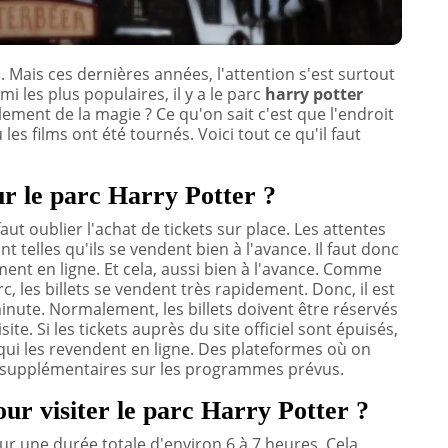
. Mais ces dernières années, l'attention s'est surtout
mi les plus populaires, il y a le parc
harry potter
ellement de la magie ? Ce qu'on sait c'est que l'endroit
ù les films ont été tournés. Voici tout ce qu'il faut
ur le parc Harry Potter ?
l faut oublier l'achat de tickets sur place. Les attentes
telles qu'ils se vendent bien à l'avance. Il faut donc
ment en ligne. Et cela, aussi bien à l'avance. Comme
rc, les billets se vendent très rapidement. Donc, il est
inute. Normalement, les billets doivent être réservés
site. Si les tickets auprès du site officiel sont épuisés,
qui les revendent en ligne. Des plateformes où on
 supplémentaires sur les programmes prévus.
our visiter le parc Harry Potter ?
sur une durée totale d'environ 6 à 7 heures. Cela