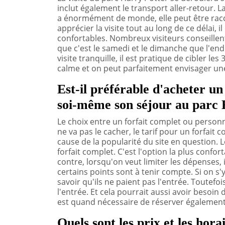
inclut également le transport aller-retour. L
a énormément de monde, elle peut être racc
apprécier la visite tout au long de ce délai,
confortables. Nombreux visiteurs conseillent 
que c'est le samedi et le dimanche que l'end
visite tranquille, il est pratique de cibler le
calme et on peut parfaitement envisager une
Est-il préférable d'acheter un
soi-même son séjour au parc 
Le choix entre un forfait complet ou person
ne va pas le cacher, le tarif pour un forfait 
cause de la popularité du site en question. L
forfait complet. C'est l'option la plus confor
contre, lorsqu'on veut limiter les dépenses, 
certains points sont à tenir compte. Si on s'
savoir qu'ils ne paient pas l'entrée. Toutefo
l'entrée. Et cela pourrait aussi avoir besoin d
est quand nécessaire de réserver également l
Quels sont les prix et les hor