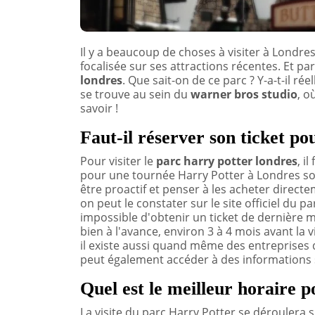
Il y a beaucoup de choses à visiter à Londres
focalisée sur ses attractions récentes. Et par
londres
. Que sait-on de ce parc ? Y-a-t-il ré
se trouve au sein du
warner bros studio
, o
savoir !
Faut-il réserver son ticket po
Pour visiter le
parc harry potter londres
, i
pour une tournée Harry Potter à Londres sont 
être proactif et penser à les acheter directe
on peut le constater sur le site officiel du pa
impossible d'obtenir un ticket de dernière m
bien à l'avance, environ 3 à 4 mois avant la vi
il existe aussi quand même des entreprises 
peut également accéder à des informations
Quel est le meilleur horaire p
La visite du parc Harry Potter se déroulera 