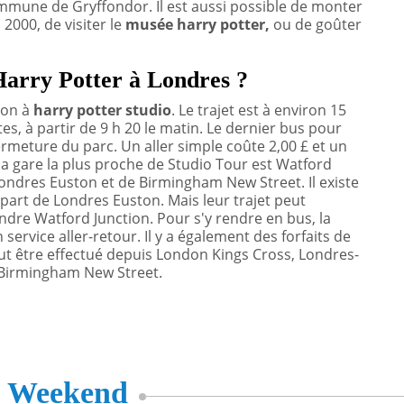
ommune de Gryffondor. Il est aussi possible de monter
2000, de visiter le
musée harry potter,
ou de goûter
arry Potter à Londres ?
ion à
harry potter studio
. Le trajet est à environ 15
es, à partir de 9 h 20 le matin. Le dernier bus pour
ermeture du parc. Un aller simple coûte 2,00 £ et un
, la gare la plus proche de Studio Tour est Watford
 Londres Euston et de Birmingham New Street. Il existe
épart de Londres Euston. Mais leur trajet peut
dre Watford Junction. Pour s'y rendre en bus, la
rvice aller-retour. Il y a également des forfaits de
peut être effectué depuis London Kings Cross, Londres-
t Birmingham New Street.
s
Weekend