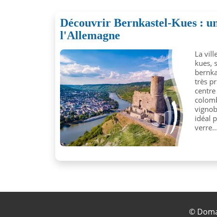
Découvrir Bernkastel-Kues : un
l'Allemagne
La vil
kues, 
bernka
très p
centre
colomb
vignob
idéal 
verre..
©
Doma