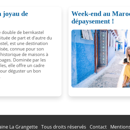
 joyau de
Week-end au Maro
dépaysement !
le double de bernkastel
située de part et d'autre du
stel, est une destination
risée, connue pour son
 historique de maisons à
ages. Dominée par les
les, elle offre un cadre
pour déguster un bon
.
ine La Grangette
Tous droits réservés
Contact
Mentions