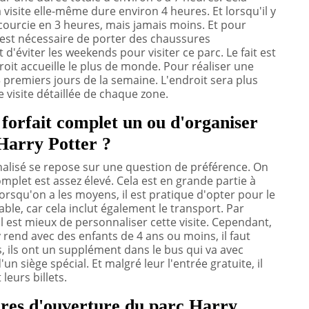
a visite elle-même dure environ 4 heures. Et lorsqu'il y
ourcie en 3 heures, mais jamais moins. Et pour
 il est nécessaire de porter des chaussures
d'éviter les weekends pour visiter ce parc. Le fait est
roit accueille le plus de monde. Pour réaliser une
s 3 premiers jours de la semaine. L'endroit sera plus
 visite détaillée de chaque zone.
 forfait complet un ou d'organiser
Harry Potter ?
nalisé se repose sur une question de préférence. On
complet est assez élevé. Cela est en grande partie à
orsqu'on a les moyens, il est pratique d'opter pour le
table, car cela inclut également le transport. Par
il est mieux de personnaliser cette visite. Cependant,
y rend avec des enfants de 4 ans ou moins, il faut
is, ils ont un supplément dans le bus qui va avec
'un siège spécial. Et malgré leur l'entrée gratuite, il
eurs billets.
aires d'ouverture du parc Harry