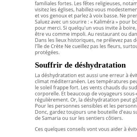
familiales fortes. Les fêtes religieuses, n
visitez les églises, habillez-vous modesteme
et vos genoux et parlez à voix basse. Ne pren
Saluez avec un sourire : « Kaliméra » pour bo
pour merci. Si quelqu'un vous invite à boir
être vu comme impoli. Au restaurant ou dans l
Dans les lieux historiques, ne prélevez pas d
l'île de Crète Ne cueillez pas les fleurs, sur
protégées.
Souffrir de déshydratation
La déshydratation est aussi une erreur à évit
climat méditerranéen. Les températures peu
le soleil frappe fort. Les vents chauds du sud
corporelle. Et beaucoup de voyageurs sous-es
régulièrement. Or, la déshydratation peut gâ
Pour les personnes sensibles et les personne
Donc, gardez toujours une bouteille d'eau s
de Samaria ou sur les sentiers côtiers.
Ces quelques conseils vont vous aider à évite