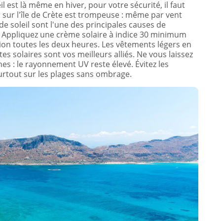
l est là même en hiver, pour votre sécurité, il faut
 sur l'île de Crète est trompeuse : même par vent
de soleil sont l'une des principales causes de
. Appliquez une crème solaire à indice 30 minimum
tion toutes les deux heures. Les vêtements légers en
es solaires sont vos meilleurs alliés. Ne vous laissez
es : le rayonnement UV reste élevé. Évitez les
surtout sur les plages sans ombrage.