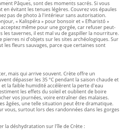
otamment Pâques, sont des moments sacrés. Si vous
nt en évitant les tenues légères. Couvrez vos épaules
ez pas de photo à l'intérieur sans autorisation.
njour, « Kalispéra » pour bonsoir et « Efharistó »
e, acceptez même pour une gorgée, car refuser peut-
es tavernes, il est mal vu de gaspiller la nourriture.
e pierres ni d'objets sur les sites archéologiques. Sur
tout les fleurs sauvages, parce que certaines sont
er, mais qui arrive souvent. Crète offre un
vent dépasser les 35 °C pendant la saison chaude et
 et la faible humidité accélèrent la perte d'eau
timent les effets du soleil et oublient de boire
cher vos journées, voire entraîner des malaises.
s âgées, une telle situation peut être dramatique.
ur vous, surtout lors des randonnées dans les gorges
r la déshydratation sur l'île de Crète :