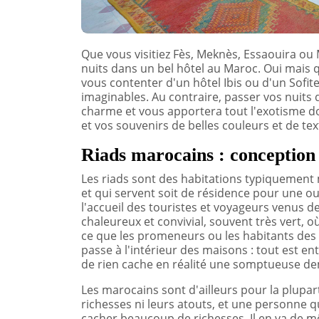
Que vous visitiez Fès, Meknès, Essaouira o
nuits dans un bel hôtel au Maroc. Oui mais 
vous contenter d'un hôtel Ibis ou d'un Sofite
imaginables. Au contraire, passer vos nuits
charme et vous apportera tout l'exotisme 
et vos souvenirs de belles couleurs et de tex
Riads marocains : conception e
Les riads sont des habitations typiquement 
et qui servent soit de résidence pour une ou
l'accueil des touristes et voyageurs venus 
chaleureux et convivial, souvent très vert, où 
ce que les promeneurs ou les habitants des v
passe à l'intérieur des maisons : tout est ent
de rien cache en réalité une somptueuse de
Les marocains sont d'ailleurs pour la plupar
richesses ni leurs atouts, et une personne 
cacher beaucoup de richesses. Il en va de mê