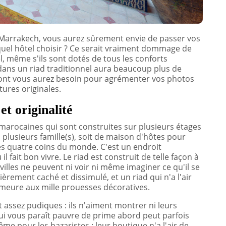
u Marrakech, vous aurez sûrement envie de passer vos
quel hôtel choisir ? Ce serait vraiment dommage de
l, même s'ils sont dotés de tous les conforts
 dans un riad traditionnel aura beaucoup plus de
dont vous aurez besoin pour agrémenter vos photos
tures originales.
t originalité
marocaines qui sont construites sur plusieurs étages
 plusieurs famille(s), soit de maison d'hôtes pour
des quatre coins du monde. C'est un endroit
il fait bon vivre. Le riad est construit de telle façon à
illes ne peuvent ni voir ni même imaginer ce qu'il se
ièrement caché et dissimulé, et un riad qui n'a l'air
meure aux mille prouesses décoratives.
t assez pudiques : ils n'aiment montrer ni leurs
qui vous paraît pauvre de prime abord peut parfois
me pour les bazaristes : leur boutique n'a l'air de