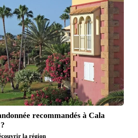
e randonnée recommandés à Cala
 ?
couvrir la région