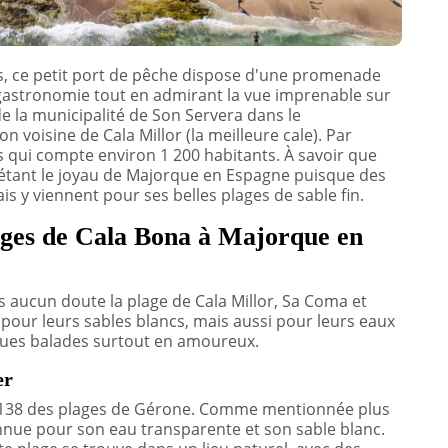
s, ce petit port de pêche dispose d'une promenade
e gastronomie tout en admirant la vue imprenable sur
 de la municipalité de Son Servera dans le
 voisine de Cala Millor (la meilleure cale). Par
rs qui compte environ 1 200 habitants. À savoir que
tant le joyau de Majorque en Espagne puisque des
s y viennent pour ses belles plages de sable fin.
lages de Cala Bona à Majorque en
s aucun doute la plage de Cala Millor, Sa Coma et
 pour leurs sables blancs, mais aussi pour leurs eaux
ongues balades surtout en amoureux.
er
ur 138 des plages de Gérone. Comme mentionnée plus
onnue pour son eau transparente et son sable blanc.