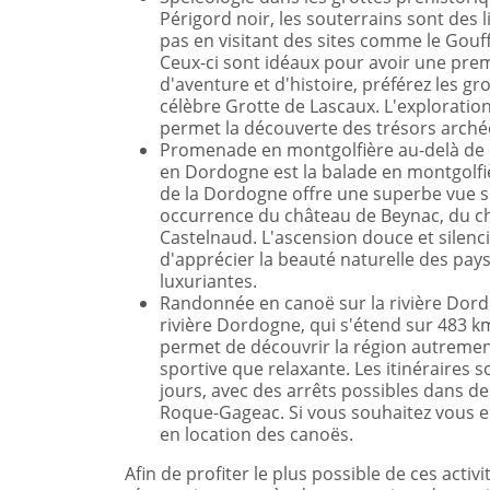
Périgord noir, les souterrains sont des
pas en visitant des sites comme le Gou
Ceux-ci sont idéaux pour avoir une prem
d'aventure et d'histoire, préférez les g
célèbre Grotte de Lascaux. L'exploration
permet la découverte des trésors arché
Promenade en montgolfière au-delà de l
en Dordogne est la balade en montgolfiè
de la Dordogne offre une superbe vue su
occurrence du château de Beynac, du c
Castelnaud. L'ascension douce et silen
d'apprécier la beauté naturelle des pay
luxuriantes.
Randonnée en canoë sur la rivière Dordog
rivière Dordogne, qui s'étend sur 483 km
permet de découvrir la région autrement
sportive que relaxante. Les itinéraires s
jours, avec des arrêts possibles dans d
Roque-Gageac. Si vous souhaitez vous es
en location des canoës.
Afin de profiter le plus possible de ces activ