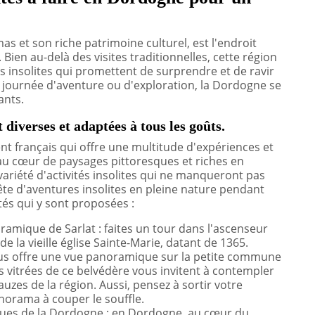
 et son riche patrimoine culturel, est l'endroit
Bien au-delà des visites traditionnelles, cette région
s insolites qui promettent de surprendre et de ravir
ne journée d'aventure ou d'exploration, la Dordogne se
ants.
 diverses et adaptées à tous les goûts.
t français qui offre une multitude d'expériences et
 au cœur de paysages pittoresques et riches en
 variété d'activités insolites qui ne manqueront pas
uête d'aventures insolites en pleine nature pendant
tés qui y sont proposées :
ramique de Sarlat : faites un tour dans l'ascenseur
a vieille église Sainte-Marie, datant de 1365.
ous offre une vue panoramique sur la petite commune
s vitrées de ce belvédère vous invitent à contempler
auzes de la région. Aussi, pensez à sortir votre
norama à couper le souffle.
iques de la Dordogne : en Dordogne, au cœur du